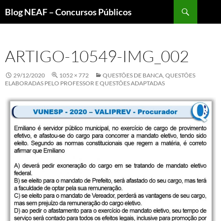
Pular
Pesquisar
Blog NEAF – Concursos Públicos
para
o
conteúdo
ARTIGO-10549-IMG_002
29/12/2020
1052 × 772
QUESTÕES DE BANCA, QUESTÕES
ELABORADAS PELO PROFESSOR E QUESTÕES ADAPTADAS